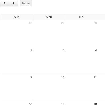
today
Sun
Mon
Tue
26
27
28
2
3
4
9
10
11
16
17
18